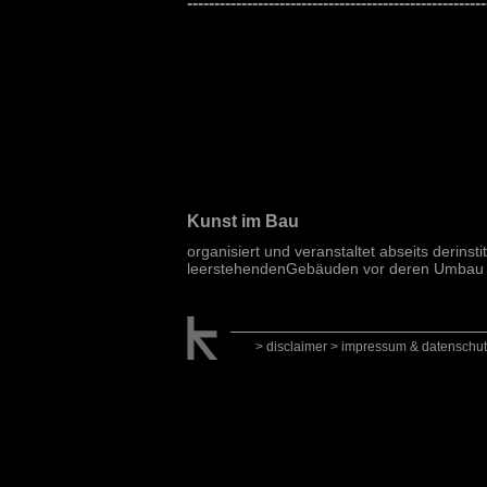
-------------------------------------------------------
Kunst im Bau
organisiert und veranstaltet abseits derins
leerstehendenGebäuden vor deren Umbau o
> disclaimer
> impressum & datenschut