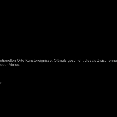
-------------------------------
titutionellen Orte Kunstereignisse. Oftmals geschieht diesals Zwischen
der Abriss.
z