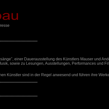
resse
-------------------------------
sänge", einer Dauerausstellung des Künstlers Mauser und And
Musik, sowie zu Lesungen, Ausstellungen, Performances und Fi
nen Künstler sind in der Regel anwesend und führen ihre Werke 
-------------------------------
-------------------------------