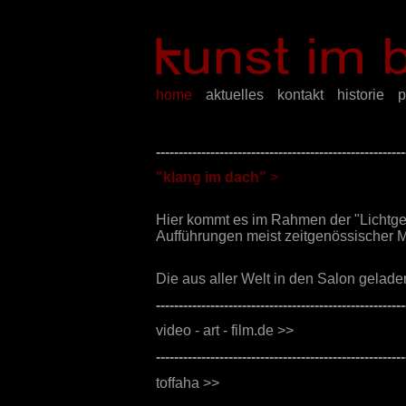
home
aktuelles
kontakt
historie
p
-------------------------------------------------------
"klang im dach"
>
Hier kommt es im Rahmen der "Lichtge
Aufführungen meist zeitgenössischer 
Die aus aller Welt in den Salon gelade
-------------------------------------------------------
video - art - film.de >>
-------------------------------------------------------
toffaha >>