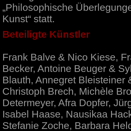
„Philosophische Überlegung
Kunst“ statt.
Beteiligte Künstler
Frank Balve & Nico Kiese
,
Fr
Becker
,
Antoine Beuger & Sy
Blauth
,
Annegret Bleisteiner
Christoph Brech
,
Michèle Br
Determeyer
,
Afra Dopfer
,
Jür
Isabel Haase
,
Nausikaa Hac
Stefanie Zoche
,
Barbara Hel