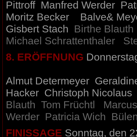
Pittroff
Manfred Werder
Pat
Moritz Becker
Balve& Mey
Gisbert Stach
Birthe Blauth
Michael Schrattenthaler
St
8. ERÖFFNUNG
Donnerstag
Almut Determeyer
Geraldin
Hacker
Christoph Nicolaus
Blauth
Tom Früchtl
Marcus
Werder
Patricia Wich
Bülen
FINISSAGE
Sonntag, den 2