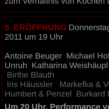
zum Verhältnis von Kochen 
5. ERÖFFNUNG
Donnerstag
2011 um 19 Uhr
Antoine Beuger
Michael Hof
Unruh
Katharina Weishäupl
Birthe Blauth
Iris Häussler
Markefka & V
Humbert & Penzel
Burkard 
Um 20 Uhr, Performance 