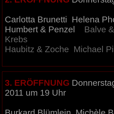
Carlotta Brunetti
Helena Ph
Humbert & Penzel
Balve &
Krebs
Haubitz & Zoche
Michael P
3. ERÖFFNUNG
Donnerstag
2011 um 19 Uhr
Burkard Blümlein
Michèle B