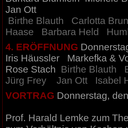
Jan Ott
Birthe Blauth
Carlotta Brun
Haase
Barbara Held
Humb
4. ERÖFFNUNG
Donnerstag
Iris Häussler
Markefka & V
Rose Stach
Birthe Blauth
Jürg Frey
Jan Ot
t
Isabel
VORTRAG
Donnerstag, den
Prof. Harald Lemke
zum The