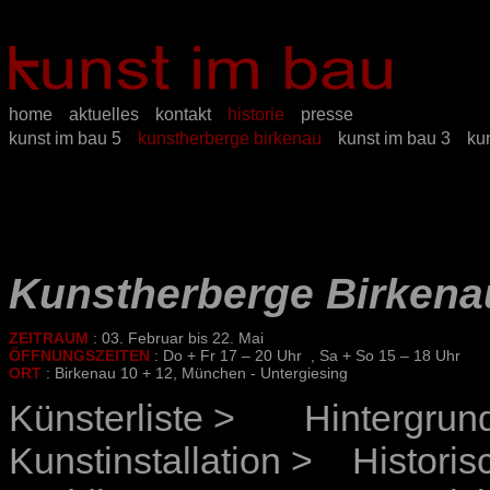
home
aktuelles
kontakt
historie
presse
kunst im bau 5
kunstherberge birkenau
kunst im bau 3
ku
Kunstherberge Birkena
ZEITRAUM
: 03. Februar bis 22. Mai
ÖFFNUNGSZEITEN
: Do + Fr 17 – 20 Uhr , Sa + So 15 – 18 Uhr
ORT
:
Birkenau 10 + 12, München - Untergiesing
Künsterliste >
Hintergrun
Kunstinstallation >
Historis